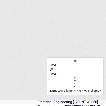
PN
CWL
W
CWL
WT
ŚR
CZ
PT
zaznaczono terminy wyświetlanej grupy
Electrical Engineering
[120-INT-xS-050]