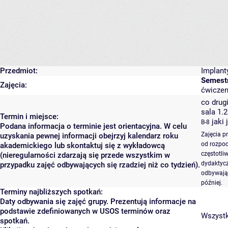
Przedmiot:
Implant
Semestr
Zajęcia:
ćwiczen
co drugi
sala 1.
Termin i miejsce:
jaki 
B-8
Podana informacja o terminie jest orientacyjna. W celu
Zajęcia p
uzyskania pewnej informacji obejrzyj kalendarz roku
od rozpoc
akademickiego lub skontaktuj się z wykładowcą
częstotli
(nieregularności zdarzają się przede wszystkim w
dydaktycz
przypadku zajęć odbywających się rzadziej niż co tydzień).
odbywają 
później.
Terminy najbliższych spotkań:
Daty odbywania się zajęć grupy. Prezentują informacje na
podstawie zdefiniowanych w USOS terminów oraz
Wszystki
spotkań.