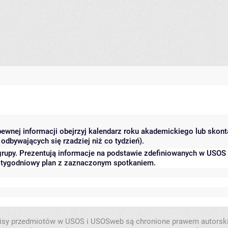
 pewnej informacji obejrzyj kalendarz roku akademickiego lub skon
odbywających się rzadziej niż co tydzień).
grupy. Prezentują informacje na podstawie zdefiniowanych w USOS
ć tygodniowy plan z zaznaczonym spotkaniem.
isy przedmiotów w USOS i USOSweb są chronione prawem autorsk