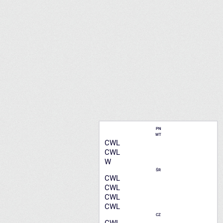
PN
WT
CWL
CWL
W
ŚR
CWL
CWL
CWL
CWL
CZ