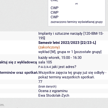
CWL
PT
CWP
CWP
CWP
zaznaczono terminy wyświetlanej grupy
Implanty i sztuczne narządy
[120-IBM-1S-
195]
Semestr letni 2022/2023 [22/23-L]
(zakończony)
wykład [W], grupa nr 1 [
pozostałe grupy
]
każdy wtorek, 15:00 - 16:30
taktuj się z wykładowcą
sala 105
jaki jest adres?
P-A-3/A-4
 terminów oraz spotkań.
Wszystkie zajęcia tej grupy już się odbyły
-
pokaż terminy wszystkich spotkań
.
77
(brak danych)
Ocena z egzaminu
Ewa Stodolak-Zych
im.