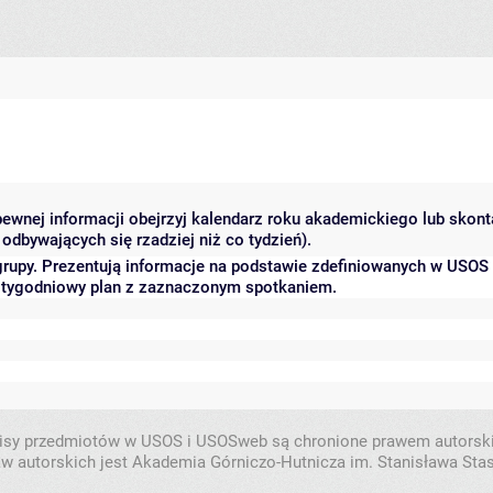
 pewnej informacji obejrzyj kalendarz roku akademickiego lub skon
odbywających się rzadziej niż co tydzień).
grupy. Prezentują informacje na podstawie zdefiniowanych w USOS
ć tygodniowy plan z zaznaczonym spotkaniem.
isy przedmiotów w USOS i USOSweb są chronione prawem autorsk
w autorskich jest Akademia Górniczo-Hutnicza im. Stanisława Sta