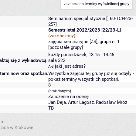
zaznaczono terminy wyświetlanej grupy
Seminarium specjalistyczne
[160-TCH-2S-
257]
Semestr letni 2022/2023 [22/23-L]
(zakończony)
zajęcia seminaryjne [ZS], grupa nr 1
[
pozostałe grupy
]
każdy poniedziałek, 13:15 - 14:45
taktuj się z wykładowcą
sala 322
jaki jest adres?
A-3
 terminów oraz spotkań.
Wszystkie zajęcia tej grupy już się odbyły
-
pokaż terminy wszystkich spotkań
.
8
(brak danych)
Zaliczenie na ocenę
Jan Deja
,
Artur Łagosz
,
Radosław Mróz
TB
im.
szica w Krakowie.