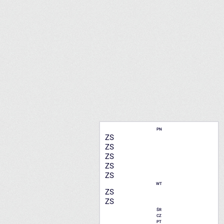
PN
ZS
ZS
ZS
ZS
ZS
WT
ZS
ZS
ŚR
CZ
PT