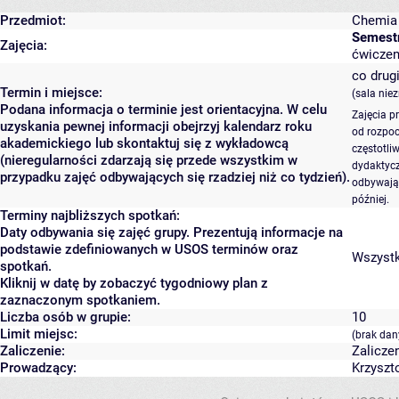
Przedmiot:
Chemia 
Semest
Zajęcia:
ćwiczeni
co drugi
Termin i miejsce:
(sala nie
Podana informacja o terminie jest orientacyjna. W celu
Zajęcia p
uzyskania pewnej informacji obejrzyj kalendarz roku
od rozpoc
akademickiego lub skontaktuj się z wykładowcą
częstotli
(nieregularności zdarzają się przede wszystkim w
dydaktycz
przypadku zajęć odbywających się rzadziej niż co tydzień).
odbywają 
później.
Terminy najbliższych spotkań:
Daty odbywania się zajęć grupy. Prezentują informacje na
podstawie zdefiniowanych w USOS terminów oraz
Wszystki
spotkań.
Kliknij w datę by zobaczyć tygodniowy plan z
zaznaczonym spotkaniem.
Liczba osób w grupie:
10
Limit miejsc:
(brak dan
Zaliczenie:
Zalicze
Prowadzący:
Krzyszt