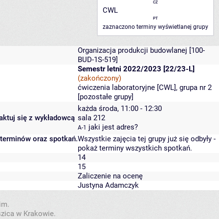
CZ
CWL
PT
zaznaczono terminy wyświetlanej grupy
Organizacja produkcji budowlanej
[100-
BUD-1S-519]
Semestr letni 2022/2023 [22/23-L]
(zakończony)
ćwiczenia laboratoryjne [CWL], grupa nr 2
[
pozostałe grupy
]
każda środa, 11:00 - 12:30
taktuj się z wykładowcą
sala 212
jaki jest adres?
A-1
 terminów oraz spotkań.
Wszystkie zajęcia tej grupy już się odbyły
-
pokaż terminy wszystkich spotkań
.
14
15
Zaliczenie na ocenę
Justyna Adamczyk
im.
szica w Krakowie.