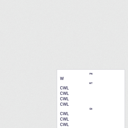
PN
W
WT
CWL
CWL
CWL
CWL
ŚR
CWL
CWL
CWL