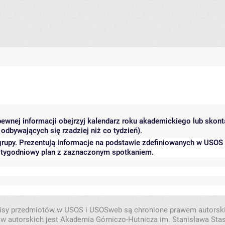
 pewnej informacji obejrzyj kalendarz roku akademickiego lub skon
odbywających się rzadziej niż co tydzień).
grupy. Prezentują informacje na podstawie zdefiniowanych w USOS
ć tygodniowy plan z zaznaczonym spotkaniem.
isy przedmiotów w USOS i USOSweb są chronione prawem autorsk
w autorskich jest Akademia Górniczo-Hutnicza im. Stanisława Sta