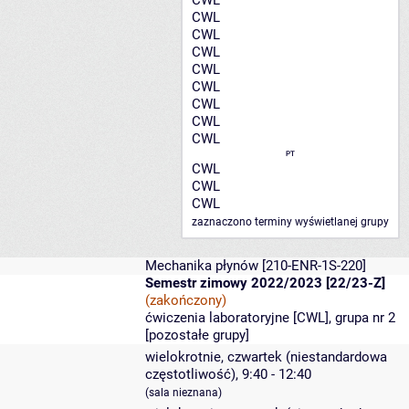
CWL
CWL
CWL
CWL
CWL
CWL
CWL
CWL
CWL
PT
CWL
CWL
CWL
zaznaczono terminy wyświetlanej grupy
Mechanika płynów
[210-ENR-1S-220]
Semestr zimowy 2022/2023 [22/23-Z]
(zakończony)
ćwiczenia laboratoryjne [CWL], grupa nr 2
[
pozostałe grupy
]
wielokrotnie, czwartek (niestandardowa
częstotliwość), 9:40 - 12:40
(sala nieznana)