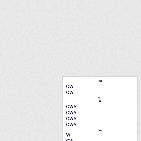
PN
CWL
CWL
WT
ŚR
CWA
CWA
CWA
CWA
CZ
W