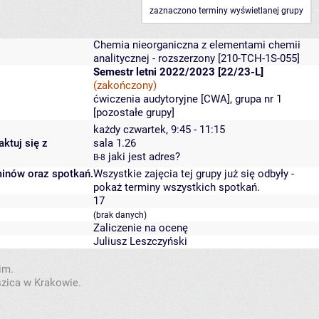
zaznaczono terminy wyświetlanej grupy
Chemia nieorganiczna z elementami chemii
analitycznej - rozszerzony
[210-TCH-1S-055]
Semestr letni 2022/2023 [22/23-L]
(zakończony)
ćwiczenia audytoryjne [CWA], grupa nr 1
[
pozostałe grupy
]
każdy czwartek, 9:45 - 11:15
ktuj się z
sala 1.26
jaki jest adres?
B-8
minów oraz spotkań.
Wszystkie zajęcia tej grupy już się odbyły
-
pokaż terminy wszystkich spotkań
.
17
(brak danych)
Zaliczenie na ocenę
Juliusz Leszczyński
im.
szica w Krakowie.