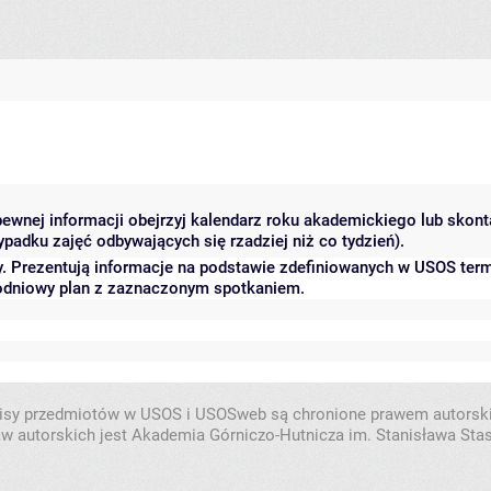
pewnej informacji obejrzyj kalendarz roku akademickiego lub skonta
padku zajęć odbywających się rzadziej niż co tydzień).
y. Prezentują informacje na podstawie zdefiniowanych w USOS ter
godniowy plan z zaznaczonym spotkaniem.
isy przedmiotów w USOS i USOSweb są chronione prawem autorsk
w autorskich jest Akademia Górniczo-Hutnicza im. Stanisława Sta