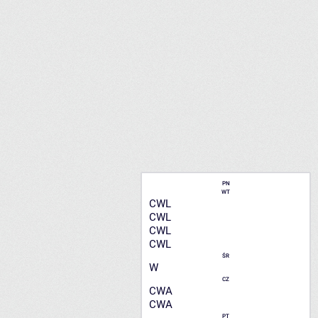
PN
WT
CWL
CWL
CWL
CWL
ŚR
W
CZ
CWA
CWA
PT