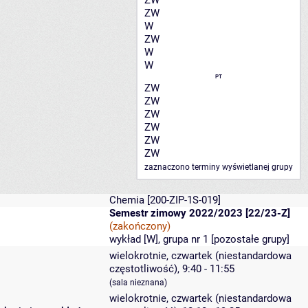
ZW
ZW
W
ZW
W
W
PT
ZW
ZW
ZW
ZW
ZW
ZW
zaznaczono terminy wyświetlanej grupy
Chemia
[200-ZIP-1S-019]
Semestr zimowy 2022/2023 [22/23-Z]
(zakończony)
wykład [W], grupa nr 1 [
pozostałe grupy
]
wielokrotnie, czwartek (niestandardowa
częstotliwość), 9:40 - 11:55
(sala nieznana)
wielokrotnie, czwartek (niestandardowa