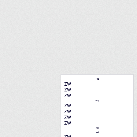
PN
ZW
ZW
ZW
WT
ZW
ZW
ZW
ZW
ŚR
CZ