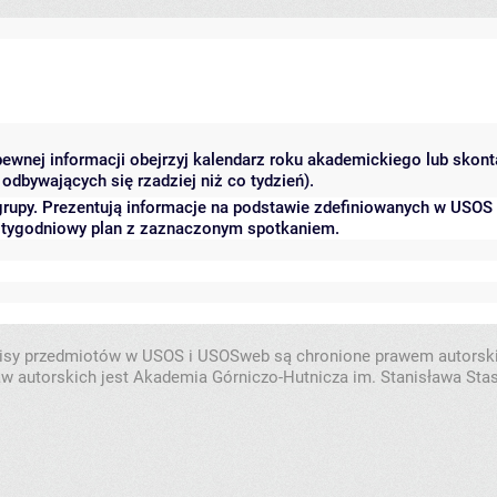
 pewnej informacji obejrzyj kalendarz roku akademickiego lub skon
odbywających się rzadziej niż co tydzień).
grupy. Prezentują informacje na podstawie zdefiniowanych w USOS
ć tygodniowy plan z zaznaczonym spotkaniem.
isy przedmiotów w USOS i USOSweb są chronione prawem autorsk
w autorskich jest Akademia Górniczo-Hutnicza im. Stanisława Sta