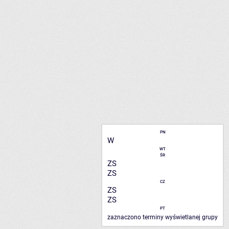
PN
W
WT
ŚR
ZS
ZS
CZ
ZS
ZS
PT
zaznaczono terminy wyświetlanej grupy