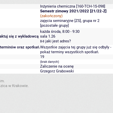
Inżynieria chemiczna
[160-TCH-1S-098]
Semestr zimowy 2021/2022 [21/22-Z]
(zakończony)
zajęcia seminaryjne [ZS], grupa nr 2
[
pozostałe grupy
]
każda środa, 8:00 - 9:30
taktuj się z wykładowcą
sala 1.26
jaki jest adres?
B-8
 terminów oraz spotkań.
Wszystkie zajęcia tej grupy już się odbyły
-
pokaż terminy wszystkich spotkań
.
19
(brak danych)
Zaliczenie na ocenę
Grzegorz Grabowski
im.
szica w Krakowie.