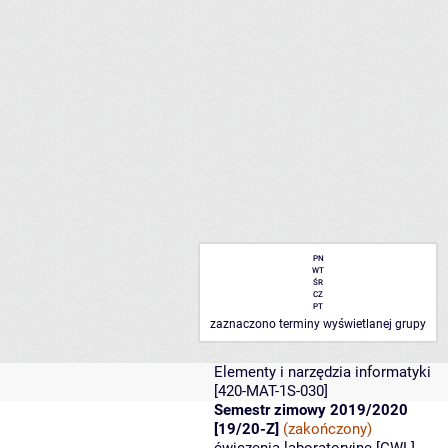
PN
WT
ŚR
CZ
PT
zaznaczono terminy wyświetlanej grupy
Elementy i narzędzia informatyki
[420-MAT-1S-030]
Semestr zimowy 2019/2020
[19/20-Z]
(zakończony)