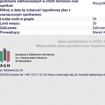
podstawie zdefiniowanych w USOS terminów oraz
Wszystki
spotkań.
Kliknij w datę by zobaczyć tygodniowy plan z
zaznaczonym spotkaniem.
Liczba osób w grupie:
29
Limit miejsc:
30
Zaliczenie:
Zalicze
Prowadzący:
Marek 
Opisy przedmiotów w USOS i
Właścicielem praw autorskich jest Akademia
al. Mickiewicza 30
30-059 Kraków
tel: +48 12 617 22 22
https://www.agh.edu.pl/
kontakt
deklaracja 