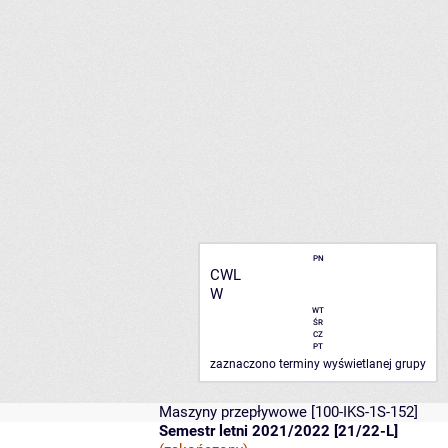
PN
CWL
W
WT
ŚR
CZ
PT
zaznaczono terminy wyświetlanej grupy
Maszyny przepływowe
[100-IKS-1S-152]
Semestr letni 2021/2022 [21/22-L]