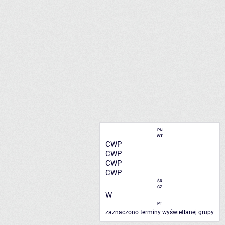
PN
WT
CWP
CWP
CWP
CWP
ŚR
CZ
W
PT
zaznaczono terminy wyświetlanej grupy