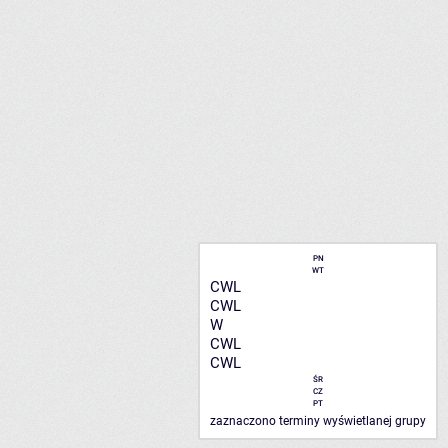
PN
WT
CWL
CWL
W
CWL
CWL
ŚR
CZ
PT
zaznaczono terminy wyświetlanej grupy