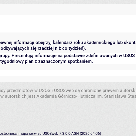
 pewnej informacji obejrzyj kalendarz roku akademickiego lub skon
odbywających się rzadziej niż co tydzień).
grupy. Prezentują informacje na podstawie zdefiniowanych w USOS
ć tygodniowy plan z zaznaczonym spotkaniem.
isy przedmiotów w USOS i USOSweb są chronione prawem autorsk
w autorskich jest Akademia Górniczo-Hutnicza im. Stanisława Sta
dostępności
mapa serwisu
USOSweb 7.3.0.0-AGH (2026-04-06)