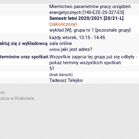
Miernictwo parametrów pracy urządzeń
energetycznych
[140-EZE-2S-327-ES]
Semestr letni 2020/2021 [20/21-L]
(zakończony)
wykład [W], grupa nr 1 [
pozostałe grupy
]
każdy wtorek, 13:15 - 14:45
taktuj się z wykładowcą
sala online
jaki jest adres?
online
 terminów oraz spotkań.
Wszystkie zajęcia tej grupy już się odbyły
-
pokaż terminy wszystkich spotkań
.
51
(brak danych)
Tadeusz Telejko
im.
szica w Krakowie.