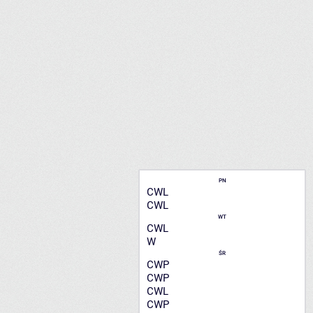
PN
CWL
CWL
WT
CWL
W
ŚR
CWP
CWP
CWL
CWP