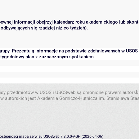
 pewnej informacji obejrzyj kalendarz roku akademickiego lub skon
odbywających się rzadziej niż co tydzień).
grupy. Prezentują informacje na podstawie zdefiniowanych w USOS
ć tygodniowy plan z zaznaczonym spotkaniem.
isy przedmiotów w USOS i USOSweb są chronione prawem autorsk
w autorskich jest Akademia Górniczo-Hutnicza im. Stanisława Sta
dostępności
mapa serwisu
USOSweb 7.3.0.0-AGH (2026-04-06)