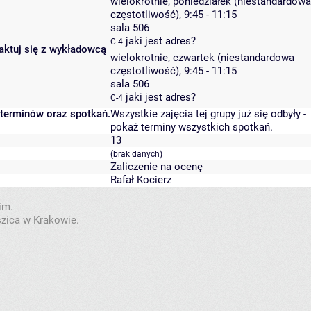
wielokrotnie, poniedziałek (niestandardowa
częstotliwość), 9:45 - 11:15
sala 506
jaki jest adres?
C-4
taktuj się z wykładowcą
wielokrotnie, czwartek (niestandardowa
częstotliwość), 9:45 - 11:15
sala 506
jaki jest adres?
C-4
 terminów oraz spotkań.
Wszystkie zajęcia tej grupy już się odbyły
-
pokaż terminy wszystkich spotkań
.
13
(brak danych)
Zaliczenie na ocenę
Rafał Kocierz
im.
szica w Krakowie.