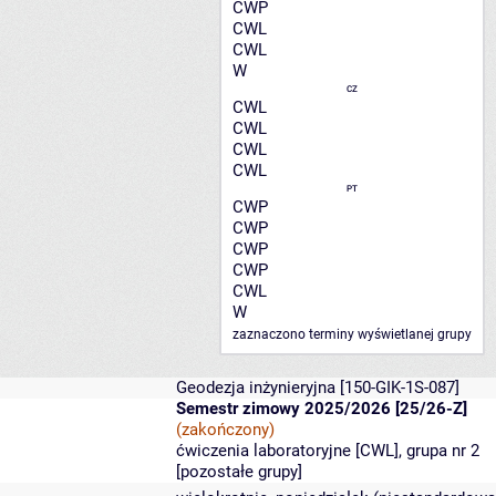
CWP
CWL
CWL
W
CZ
CWL
CWL
CWL
CWL
PT
CWP
CWP
CWP
CWP
CWL
W
zaznaczono terminy wyświetlanej grupy
Geodezja inżynieryjna
[150-GIK-1S-087]
Semestr zimowy 2025/2026 [25/26-Z]
(zakończony)
ćwiczenia laboratoryjne [CWL], grupa nr 2
[
pozostałe grupy
]