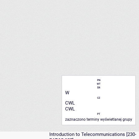
PN
WT
ŚR
W
CZ
CWL
CWL
PT
zaznaczono terminy wyświetlanej grupy
Introduction to Telecommunications
[230-