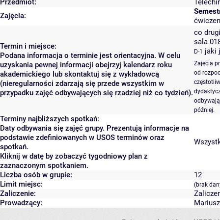
Przedmiot:
Telechi
Semest
Zajęcia:
ćwiczeni
co drugi
sala 01
Termin i miejsce:
jaki
D-1
Podana informacja o terminie jest orientacyjna. W celu
Zajęcia p
uzyskania pewnej informacji obejrzyj kalendarz roku
od rozpoc
akademickiego lub skontaktuj się z wykładowcą
częstotli
(nieregularności zdarzają się przede wszystkim w
dydaktycz
przypadku zajęć odbywających się rzadziej niż co tydzień).
odbywają 
później.
Terminy najbliższych spotkań:
Daty odbywania się zajęć grupy. Prezentują informacje na
podstawie zdefiniowanych w USOS terminów oraz
Wszystki
spotkań.
Kliknij w datę by zobaczyć tygodniowy plan z
zaznaczonym spotkaniem.
Liczba osób w grupie:
12
Limit miejsc:
(brak dan
Zaliczenie:
Zalicze
Prowadzący:
Mariusz