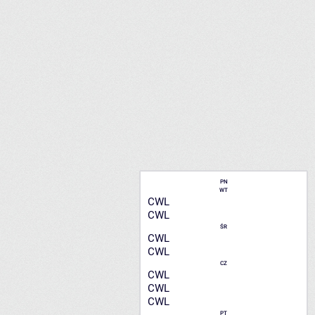
PN
WT
CWL
CWL
ŚR
CWL
CWL
CZ
CWL
CWL
CWL
PT