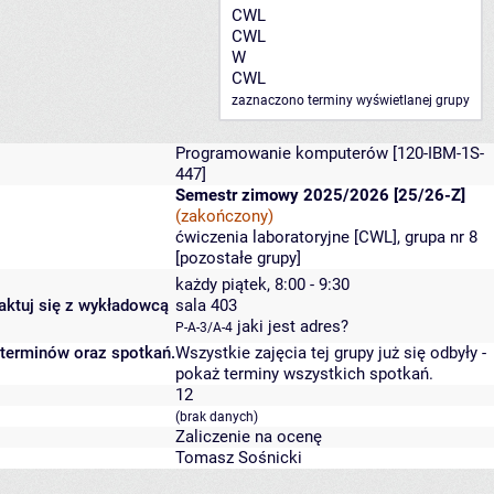
CWL
CWL
W
CWL
zaznaczono terminy wyświetlanej grupy
Programowanie komputerów
[120-IBM-1S-
447]
Semestr zimowy 2025/2026 [25/26-Z]
(zakończony)
ćwiczenia laboratoryjne [CWL], grupa nr 8
[
pozostałe grupy
]
każdy piątek, 8:00 - 9:30
taktuj się z wykładowcą
sala 403
jaki jest adres?
P-A-3/A-4
 terminów oraz spotkań.
Wszystkie zajęcia tej grupy już się odbyły
-
pokaż terminy wszystkich spotkań
.
12
(brak danych)
Zaliczenie na ocenę
Tomasz Sośnicki