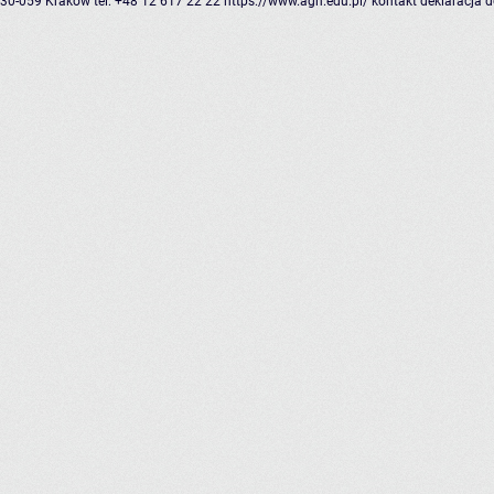
30-059 Kraków
tel: +48 12 617 22 22
https://www.agh.edu.pl/
kontakt
deklaracja 