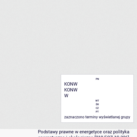
]
PN
KONW
KONW
W
WT
ŚR
CZ
PT
zaznaczono terminy wyświetlanej grupy
Podstawy prawne w energetyce oraz polityka