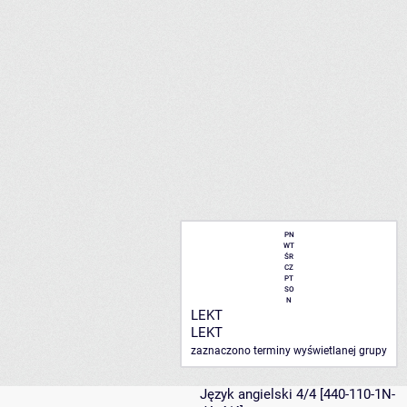
PN
WT
ŚR
CZ
PT
SO
N
LEKT
LEKT
zaznaczono terminy wyświetlanej grupy
Język angielski 4/4
[440-110-1N-