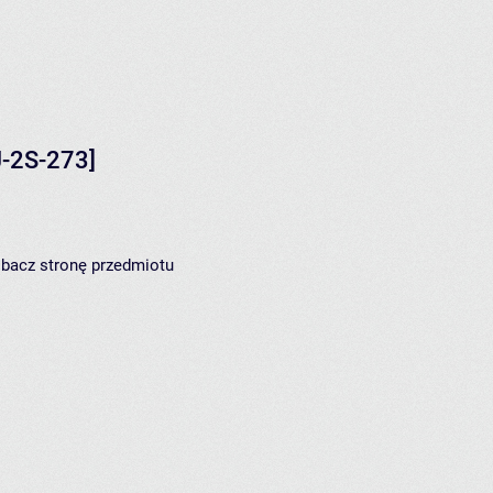
J-2S-273]
zobacz
stronę przedmiotu