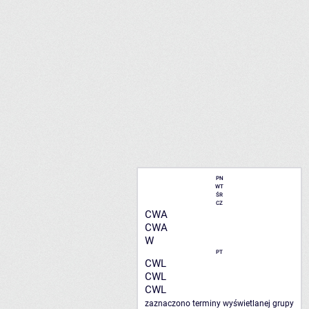
PN
WT
ŚR
CZ
CWA
CWA
W
PT
CWL
CWL
CWL
zaznaczono terminy wyświetlanej grupy