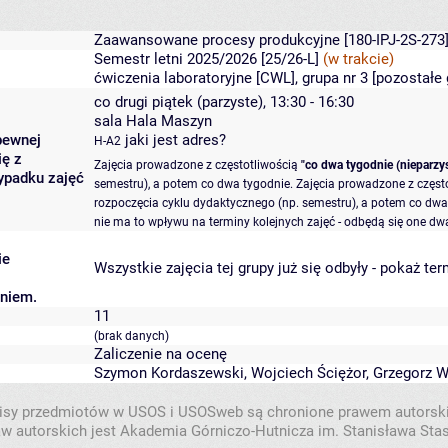
Zaawansowane procesy produkcyjne
[180-IPJ-2S-273
Semestr letni 2025/2026 [25/26-L]
(w trakcie)
ćwiczenia laboratoryjne [CWL], grupa nr 3 [
pozostałe 
co drugi piątek (parzyste), 13:30 - 16:30
sala Hala Maszyn
pewnej
jaki jest adres?
H-A2
ię z
Zajęcia prowadzone z częstotliwością
"co dwa tygodnie (nieparzys
ypadku zajęć
semestru), a potem co dwa tygodnie. Zajęcia prowadzone z częst
rozpoczęcia cyklu dydaktycznego (np. semestru), a potem co dwa 
nie ma to wpływu na terminy kolejnych zajęć - odbędą się one dwa
ie
Wszystkie zajęcia tej grupy już się odbyły
-
pokaż ter
aniem.
11
(brak danych)
Zaliczenie na ocenę
Szymon Kordaszewski
,
Wojciech Ściężor
,
Grzegorz W
isy przedmiotów w USOS i USOSweb są chronione prawem autorsk
w autorskich jest Akademia Górniczo-Hutnicza im. Stanisława Sta