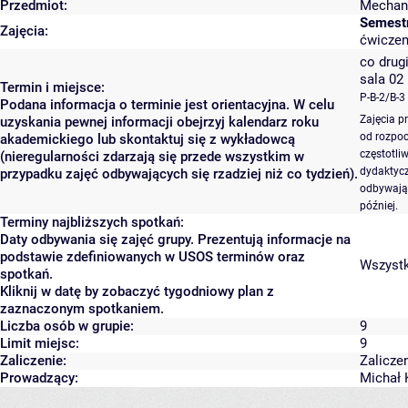
Przedmiot:
Mechan
Semest
Zajęcia:
ćwiczeni
co drugi
sala 02
Termin i miejsce:
P-B-2/B-3
Podana informacja o terminie jest orientacyjna. W celu
Zajęcia p
uzyskania pewnej informacji obejrzyj kalendarz roku
od rozpoc
akademickiego lub skontaktuj się z wykładowcą
częstotli
(nieregularności zdarzają się przede wszystkim w
dydaktycz
przypadku zajęć odbywających się rzadziej niż co tydzień).
odbywają 
później.
Terminy najbliższych spotkań:
Daty odbywania się zajęć grupy. Prezentują informacje na
podstawie zdefiniowanych w USOS terminów oraz
Wszystki
spotkań.
Kliknij w datę by zobaczyć tygodniowy plan z
zaznaczonym spotkaniem.
Liczba osób w grupie:
9
Limit miejsc:
9
Zaliczenie:
Zalicze
Prowadzący:
Michał 