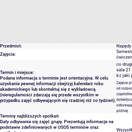
Przedmiot:
Napędy 
Semestr
Zajęcia:
ćwiczen
co drugi
sala 21
Termin i miejsce:
jaki 
B-2
Podana informacja o terminie jest orientacyjna. W celu
Zajęcia p
uzyskania pewnej informacji obejrzyj kalendarz roku
od rozpoc
akademickiego lub skontaktuj się z wykładowcą
częstotli
(nieregularności zdarzają się przede wszystkim w
dydaktycz
przypadku zajęć odbywających się rzadziej niż co tydzień).
odbywają 
później.
Terminy najbliższych spotkań:
Daty odbywania się zajęć grupy. Prezentują informacje na
podstawie zdefiniowanych w USOS terminów oraz
Wszystki