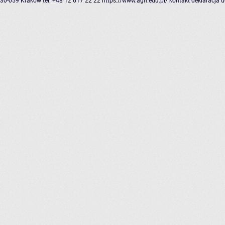
30-059 Kraków
tel: +48 12 617 22 22
https://www.agh.edu.pl/
kontakt
deklaracja 