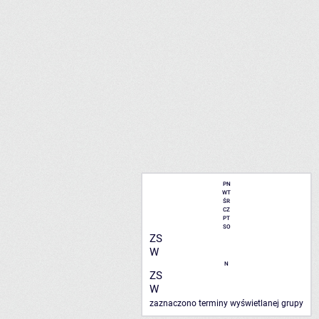
PN
WT
ŚR
CZ
PT
SO
ZS
W
N
ZS
W
zaznaczono terminy wyświetlanej grupy