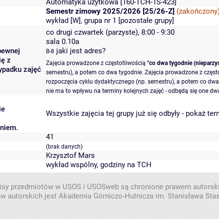
Automatyka użytkowa
[160-TCH-1S-423]
Semestr zimowy 2025/2026 [25/26-Z]
(zakończony
wykład [W], grupa nr 1 [
pozostałe grupy
]
co drugi czwartek (parzyste), 8:00 - 9:30
sala 0.10a
pewnej
jaki jest adres?
B-8
ię z
Zajęcia prowadzone z częstotliwością
"co dwa tygodnie (nieparzys
ypadku zajęć
semestru), a potem co dwa tygodnie. Zajęcia prowadzone z częst
rozpoczęcia cyklu dydaktycznego (np. semestru), a potem co dwa 
nie ma to wpływu na terminy kolejnych zajęć - odbędą się one dwa
ie
Wszystkie zajęcia tej grupy już się odbyły
-
pokaż ter
aniem.
41
(brak danych)
Krzysztof Mars
wykład wspólny, godziny na TCH
isy przedmiotów w USOS i USOSweb są chronione prawem autorsk
w autorskich jest Akademia Górniczo-Hutnicza im. Stanisława Sta