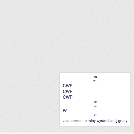
PN
WT
CWP
CWP
CWP
ŚR
CZ
W
PT
zaznaczono terminy wyświetlanej grupy