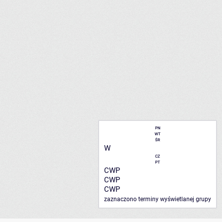
PN
WT
ŚR
W
CZ
PT
CWP
CWP
CWP
zaznaczono terminy wyświetlanej grupy