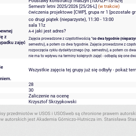
Podstawy konstrukcji maszyn
[100-IZP-1S-529]
Semestr letni 2025/2026 [25/26-L]
(w trakcie)
ćwiczenia projektowe [CWP], grupa nr 1 [
pozostałe g
co drugi piątek (nieparzyste), 11:30 - 13:00
sala 11z
pewnej
jaki jest adres?
A-4
ię z
Zajęcia prowadzone z częstotliwością
"co dwa tygodnie (nieparzys
ypadku zajęć
semestru), a potem co dwa tygodnie. Zajęcia prowadzone z częst
rozpoczęcia cyklu dydaktycznego (np. semestru), a potem co dwa 
nie ma to wpływu na terminy kolejnych zajęć - odbędą się one dwa
ie
Wszystkie zajęcia tej grupy już się odbyły
-
pokaż ter
aniem.
28
30
Zaliczenie na ocenę
Krzysztof Skrzypkowski
isy przedmiotów w USOS i USOSweb są chronione prawem autorsk
w autorskich jest Akademia Górniczo-Hutnicza im. Stanisława Sta