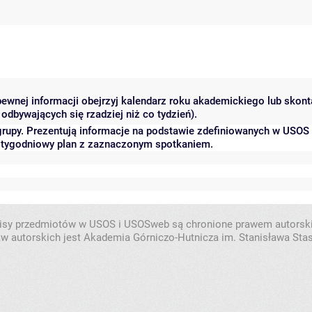
 pewnej informacji obejrzyj kalendarz roku akademickiego lub skon
odbywających się rzadziej niż co tydzień).
grupy. Prezentują informacje na podstawie zdefiniowanych w USOS
ć tygodniowy plan z zaznaczonym spotkaniem.
isy przedmiotów w USOS i USOSweb są chronione prawem autorsk
w autorskich jest Akademia Górniczo-Hutnicza im. Stanisława Sta