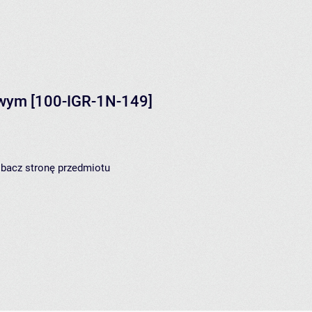
owym
[100-IGR-1N-149]
zobacz
stronę przedmiotu