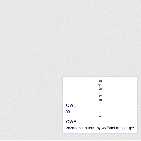
PN
WT
ŚR
CZ
PT
SO
CWL
W
N
CWP
zaznaczono terminy wyświetlanej grupy