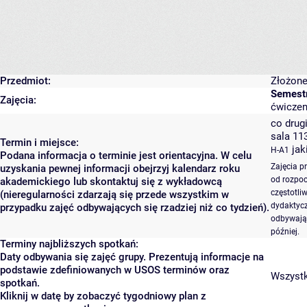
Przedmiot:
Złożone
Semest
Zajęcia:
ćwiczeni
co drugi
sala 11
Termin i miejsce:
jak
H-A1
Podana informacja o terminie jest orientacyjna. W celu
Zajęcia p
uzyskania pewnej informacji obejrzyj kalendarz roku
od rozpoc
akademickiego lub skontaktuj się z wykładowcą
częstotli
(nieregularności zdarzają się przede wszystkim w
dydaktycz
przypadku zajęć odbywających się rzadziej niż co tydzień).
odbywają 
później.
Terminy najbliższych spotkań:
Daty odbywania się zajęć grupy. Prezentują informacje na
podstawie zdefiniowanych w USOS terminów oraz
Wszystki
spotkań.
Kliknij w datę by zobaczyć tygodniowy plan z