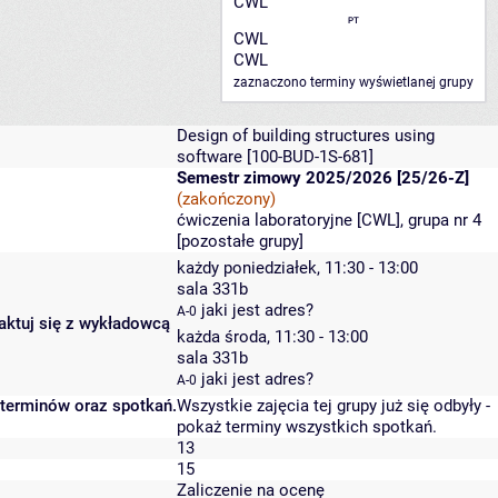
CWL
PT
CWL
CWL
zaznaczono terminy wyświetlanej grupy
Design of building structures using
software
[100-BUD-1S-681]
Semestr zimowy 2025/2026 [25/26-Z]
(zakończony)
ćwiczenia laboratoryjne [CWL], grupa nr 4
[
pozostałe grupy
]
każdy poniedziałek, 11:30 - 13:00
sala 331b
jaki jest adres?
A-0
taktuj się z wykładowcą
każda środa, 11:30 - 13:00
sala 331b
jaki jest adres?
A-0
 terminów oraz spotkań.
Wszystkie zajęcia tej grupy już się odbyły
-
pokaż terminy wszystkich spotkań
.
13
15
Zaliczenie na ocenę