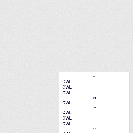
PN
CWL
CWL
CWL
WT
CWL
ŚR
CWL
CWL
CWL
CZ