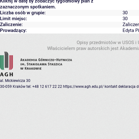
Kliknij w datę by zobaczyć tygodniowy plan z
zaznaczonym spotkaniem.
Liczba osób w grupie:
30
Limit miejsc:
30
Zaliczenie:
Zalicze
Prowadzący:
Edyta P
Opisy przedmiotów w USOS i
Właścicielem praw autorskich jest Akademia
al. Mickiewicza 30
30-059 Kraków
tel: +48 12 617 22 22
https://www.agh.edu.pl/
kontakt
deklaracja 