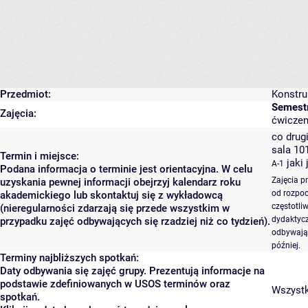
Przedmiot:
Konstru
Semest
Zajęcia:
ćwiczen
co drugi
sala 10
Termin i miejsce:
jaki
A-1
Podana informacja o terminie jest orientacyjna. W celu
Zajęcia p
uzyskania pewnej informacji obejrzyj kalendarz roku
od rozpoc
akademickiego lub skontaktuj się z wykładowcą
częstotli
(nieregularności zdarzają się przede wszystkim w
dydaktycz
przypadku zajęć odbywających się rzadziej niż co tydzień).
odbywają 
później.
Terminy najbliższych spotkań:
Daty odbywania się zajęć grupy. Prezentują informacje na
podstawie zdefiniowanych w USOS terminów oraz
Wszystki
spotkań.