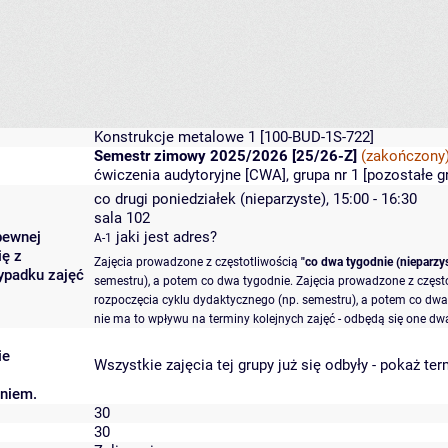
Konstrukcje metalowe 1
[100-BUD-1S-722]
Semestr zimowy 2025/2026 [25/26-Z]
(zakończony
ćwiczenia audytoryjne [CWA], grupa nr 1 [
pozostałe g
co drugi poniedziałek (nieparzyste), 15:00 - 16:30
sala 102
pewnej
jaki jest adres?
A-1
ię z
Zajęcia prowadzone z częstotliwością
"co dwa tygodnie (nieparzys
ypadku zajęć
semestru), a potem co dwa tygodnie. Zajęcia prowadzone z częst
rozpoczęcia cyklu dydaktycznego (np. semestru), a potem co dwa 
nie ma to wpływu na terminy kolejnych zajęć - odbędą się one dwa
ie
Wszystkie zajęcia tej grupy już się odbyły
-
pokaż ter
aniem.
30
30