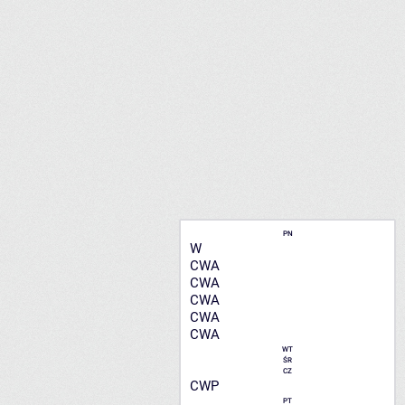
PN
W
CWA
CWA
CWA
CWA
CWA
WT
ŚR
CZ
CWP
PT