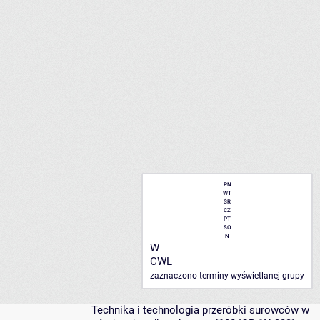
PN
WT
ŚR
CZ
PT
SO
N
W
CWL
zaznaczono terminy wyświetlanej grupy
Technika i technologia przeróbki surowców w