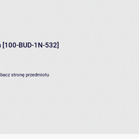
h
[100-BUD-1N-532]
zobacz
stronę przedmiotu