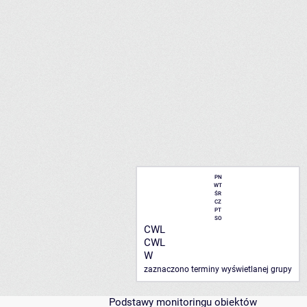
PN
WT
ŚR
CZ
PT
SO
CWL
CWL
W
zaznaczono terminy wyświetlanej grupy
Podstawy monitoringu obiektów