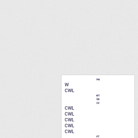
PN
W
CWL
WT
ŚR
CZ
CWL
CWL
CWL
CWL
CWL
PT