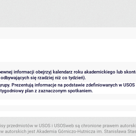
 pewnej informacji obejrzyj kalendarz roku akademickiego lub skon
odbywających się rzadziej niż co tydzień).
grupy. Prezentują informacje na podstawie zdefiniowanych w USOS
ć tygodniowy plan z zaznaczonym spotkaniem.
isy przedmiotów w USOS i USOSweb są chronione prawem autorsk
w autorskich jest Akademia Górniczo-Hutnicza im. Stanisława Sta