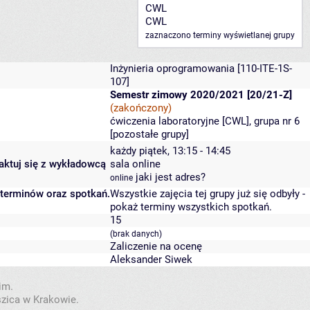
CWL
CWL
zaznaczono terminy wyświetlanej grupy
Inżynieria oprogramowania
[110-ITE-1S-
107]
Semestr zimowy 2020/2021 [20/21-Z]
(zakończony)
ćwiczenia laboratoryjne [CWL], grupa nr 6
[
pozostałe grupy
]
każdy piątek, 13:15 - 14:45
taktuj się z wykładowcą
sala online
jaki jest adres?
online
 terminów oraz spotkań.
Wszystkie zajęcia tej grupy już się odbyły
-
pokaż terminy wszystkich spotkań
.
15
(brak danych)
Zaliczenie na ocenę
Aleksander Siwek
im.
szica w Krakowie.