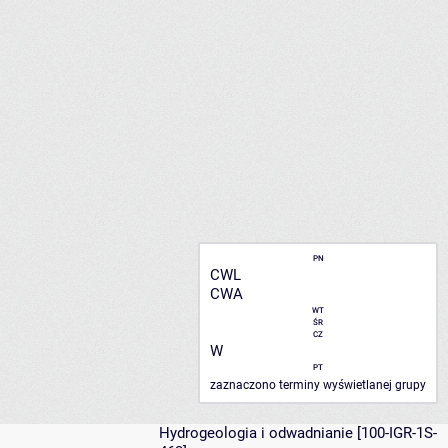
PN
CWL
CWA
WT
ŚR
CZ
W
PT
zaznaczono terminy wyświetlanej grupy
Hydrogeologia i odwadnianie
[100-IGR-1S-