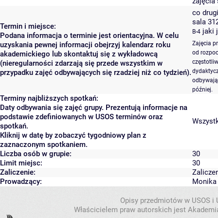
zajęcia 
co drugi
sala 31
Termin i miejsce:
jaki 
B-4
Podana informacja o terminie jest orientacyjna. W celu
Zajęcia p
uzyskania pewnej informacji obejrzyj kalendarz roku
od rozpoc
akademickiego lub skontaktuj się z wykładowcą
częstotli
(nieregularności zdarzają się przede wszystkim w
dydaktycz
przypadku zajęć odbywających się rzadziej niż co tydzień).
odbywają 
później.
Terminy najbliższych spotkań:
Daty odbywania się zajęć grupy. Prezentują informacje na
podstawie zdefiniowanych w USOS terminów oraz
Wszystki
spotkań.
Kliknij w datę by zobaczyć tygodniowy plan z
zaznaczonym spotkaniem.
Liczba osób w grupie:
30
Limit miejsc:
30
Zaliczenie:
Zalicze
Prowadzący:
Monika 
Opisy przedmiotów w USOS i
Właścicielem praw autorskich jest Akademia