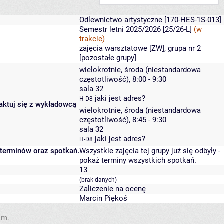
Odlewnictwo artystyczne
[170-HES-1S-013]
Semestr letni 2025/2026 [25/26-L]
(w
trakcie)
zajęcia warsztatowe [ZW], grupa nr 2
[
pozostałe grupy
]
wielokrotnie, środa (niestandardowa
częstotliwość), 8:00 - 9:30
sala 32
jaki jest adres?
H-D8
taktuj się z wykładowcą
wielokrotnie, środa (niestandardowa
częstotliwość), 8:45 - 9:30
sala 32
jaki jest adres?
H-D8
 terminów oraz spotkań.
Wszystkie zajęcia tej grupy już się odbyły
-
pokaż terminy wszystkich spotkań
.
13
(brak danych)
Zaliczenie na ocenę
Marcin Piękoś
im.