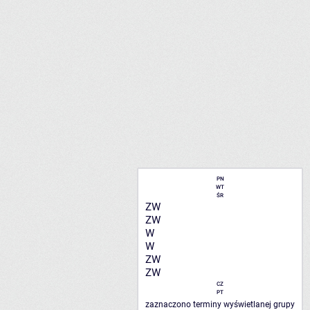
PN
WT
ŚR
ZW
ZW
W
W
ZW
ZW
CZ
PT
zaznaczono terminy wyświetlanej grupy