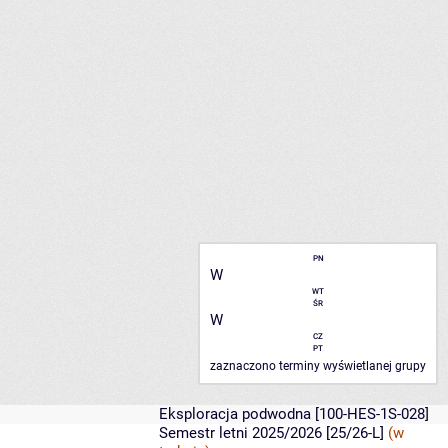
PN
W
WT
ŚR
W
CZ
PT
zaznaczono terminy wyświetlanej grupy
Eksploracja podwodna
[100-HES-1S-028]
Semestr letni 2025/2026 [25/26-L]
(w