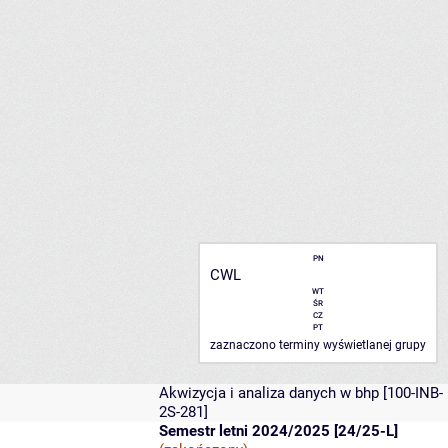
PN
CWL
WT
ŚR
CZ
PT
zaznaczono terminy wyświetlanej grupy
Akwizycja i analiza danych w bhp
[100-INB-
2S-281]
Semestr letni 2024/2025 [24/25-L]