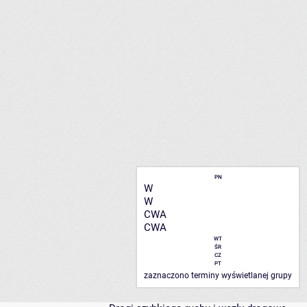
PN
W
W
CWA
CWA
WT
ŚR
CZ
PT
zaznaczono terminy wyświetlanej grupy