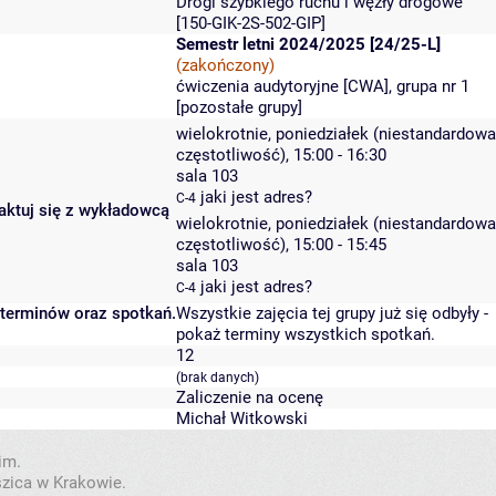
Drogi szybkiego ruchu i węzły drogowe
[150-GIK-2S-502-GIP]
Semestr letni 2024/2025 [24/25-L]
(zakończony)
ćwiczenia audytoryjne [CWA], grupa nr 1
[
pozostałe grupy
]
wielokrotnie, poniedziałek (niestandardowa
częstotliwość), 15:00 - 16:30
sala 103
jaki jest adres?
C-4
taktuj się z wykładowcą
wielokrotnie, poniedziałek (niestandardowa
częstotliwość), 15:00 - 15:45
sala 103
jaki jest adres?
C-4
 terminów oraz spotkań.
Wszystkie zajęcia tej grupy już się odbyły
-
pokaż terminy wszystkich spotkań
.
12
(brak danych)
Zaliczenie na ocenę
Michał Witkowski
im.
szica w Krakowie.