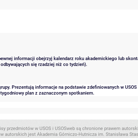
 pewnej informacji obejrzyj kalendarz roku akademickiego lub skon
odbywających się rzadziej niż co tydzień).
grupy. Prezentują informacje na podstawie zdefiniowanych w USOS
ć tygodniowy plan z zaznaczonym spotkaniem.
isy przedmiotów w USOS i USOSweb są chronione prawem autorsk
w autorskich jest Akademia Górniczo-Hutnicza im. Stanisława Sta