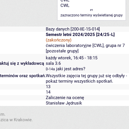
CWL
CWL
PT
zaznaczono terminy wyświetlanej grupy
Bazy danych
[200-IIE-1S-014]
Semestr letni 2024/2025 [24/25-L]
(zakończony)
ćwiczenia laboratoryjne [CWL], grupa nr 7
[
pozostałe grupy
]
każdy wtorek, 16:45 - 18:15
taktuj się z wykładowcą
sala 3.6
jaki jest adres?
D-14a
 terminów oraz spotkań.
Wszystkie zajęcia tej grupy już się odbyły
-
pokaż terminy wszystkich spotkań
.
13
14
Zaliczenie na ocenę
Stanisław Jędrusik
im.
szica w Krakowie.