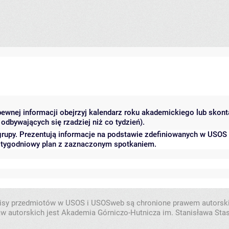
 pewnej informacji obejrzyj kalendarz roku akademickiego lub skon
odbywających się rzadziej niż co tydzień).
grupy. Prezentują informacje na podstawie zdefiniowanych w USOS
ć tygodniowy plan z zaznaczonym spotkaniem.
isy przedmiotów w USOS i USOSweb są chronione prawem autorsk
w autorskich jest Akademia Górniczo-Hutnicza im. Stanisława Sta