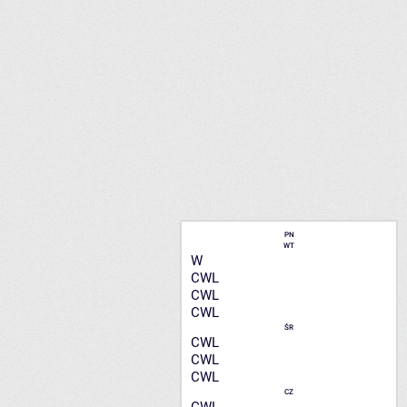
PN
WT
W
CWL
CWL
CWL
ŚR
CWL
CWL
CWL
CZ