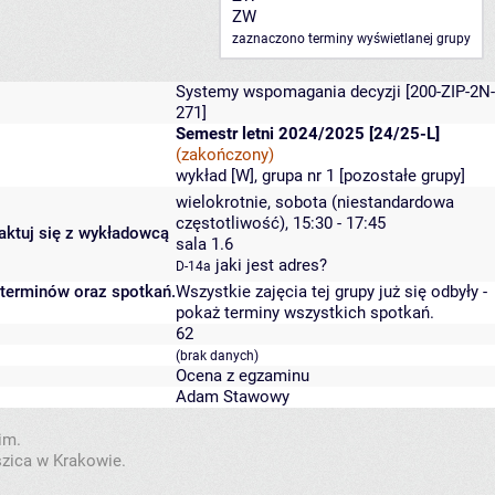
ZW
zaznaczono terminy wyświetlanej grupy
Systemy wspomagania decyzji
[200-ZIP-2N-
271]
Semestr letni 2024/2025 [24/25-L]
(zakończony)
wykład [W], grupa nr 1 [
pozostałe grupy
]
wielokrotnie, sobota (niestandardowa
częstotliwość), 15:30 - 17:45
taktuj się z wykładowcą
sala 1.6
jaki jest adres?
D-14a
 terminów oraz spotkań.
Wszystkie zajęcia tej grupy już się odbyły
-
pokaż terminy wszystkich spotkań
.
62
(brak danych)
Ocena z egzaminu
Adam Stawowy
im.
szica w Krakowie.