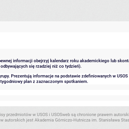
 pewnej informacji obejrzyj kalendarz roku akademickiego lub skon
odbywających się rzadziej niż co tydzień).
grupy. Prezentują informacje na podstawie zdefiniowanych w USOS
ć tygodniowy plan z zaznaczonym spotkaniem.
isy przedmiotów w USOS i USOSweb są chronione prawem autorsk
w autorskich jest Akademia Górniczo-Hutnicza im. Stanisława Sta