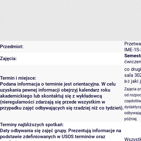
Przetwa
Przedmiot:
IME-1S-
Semestr
Zajęcia:
ćwiczen
co drugi
sala 30
Termin i miejsce:
jaki 
B-3
Podana informacja o terminie jest orientacyjna. W celu
Zajęcia p
uzyskania pewnej informacji obejrzyj kalendarz roku
od rozpoc
akademickiego lub skontaktuj się z wykładowcą
częstotli
(nieregularności zdarzają się przede wszystkim w
dydaktycz
przypadku zajęć odbywających się rzadziej niż co tydzień).
odbywają 
później.
Terminy najbliższych spotkań:
Daty odbywania się zajęć grupy. Prezentują informacje na
podstawie zdefiniowanych w USOS terminów oraz
Wszystki