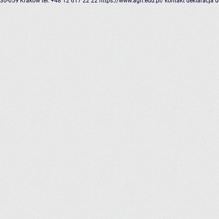
30-059 Kraków
tel: +48 12 617 22 22
https://www.agh.edu.pl/
kontakt
deklaracja 