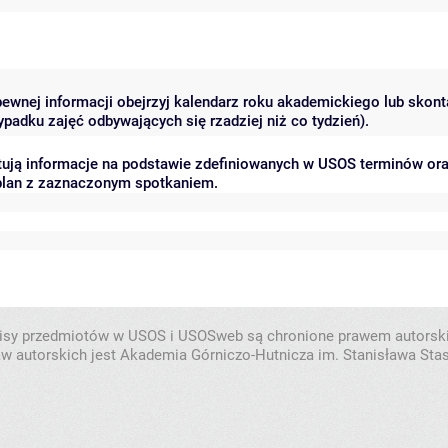
pewnej informacji obejrzyj kalendarz roku akademickiego lub skonta
padku zajęć odbywających się rzadziej niż co tydzień).
ntują informacje na podstawie zdefiniowanych w USOS terminów or
 plan z zaznaczonym spotkaniem.
isy przedmiotów w USOS i USOSweb są chronione prawem autorsk
w autorskich jest Akademia Górniczo-Hutnicza im. Stanisława Sta