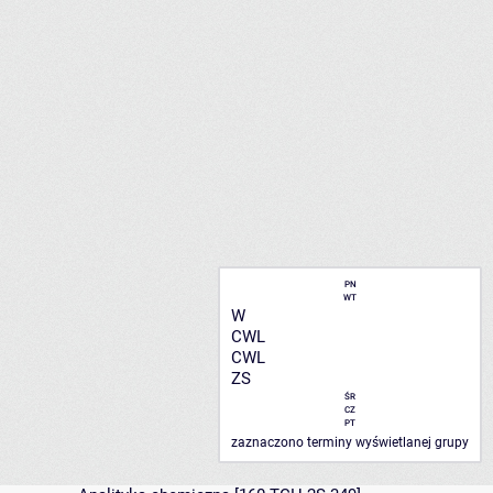
PN
WT
W
CWL
CWL
ZS
ŚR
CZ
PT
zaznaczono terminy wyświetlanej grupy