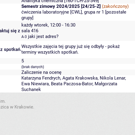
Analityka chemiczna
[160-TCH-2S-349]
Semestr zimowy 2024/2025 [24/25-Z]
(zakończony)
ćwiczenia laboratoryjne [CWL], grupa nr 1 [
pozostałe
grupy
]
każdy wtorek, 12:00 - 16:30
ktuj się z
sala 416
jaki jest adres?
A-3
Wszystkie zajęcia tej grupy już się odbyły
-
pokaż
az spotkań.
terminy wszystkich spotkań
.
5
(brak danych)
Zaliczenie na ocenę
Katarzyna Fendrych
,
Agata Krakowska
,
Nikola Lenar
,
Ewa Niewiara
,
Beata Paczosa-Bator
,
Małgorzata
Suchanek
im.
szica w Krakowie.