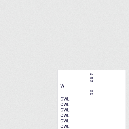
PN
WT
ŚR
W
CZ
PT
CWL
CWL
CWL
CWL
CWL
CWL