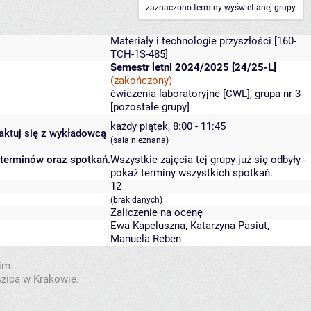
zaznaczono terminy wyświetlanej grupy
Materiały i technologie przyszłości
[160-
TCH-1S-485]
Semestr letni 2024/2025 [24/25-L]
(zakończony)
ćwiczenia laboratoryjne [CWL], grupa nr 3
[
pozostałe grupy
]
każdy piątek, 8:00 - 11:45
taktuj się z wykładowcą
(sala nieznana)
 terminów oraz spotkań.
Wszystkie zajęcia tej grupy już się odbyły
-
pokaż terminy wszystkich spotkań
.
12
(brak danych)
Zaliczenie na ocenę
Ewa Kapeluszna
,
Katarzyna Pasiut
,
Manuela Reben
im.
szica w Krakowie.