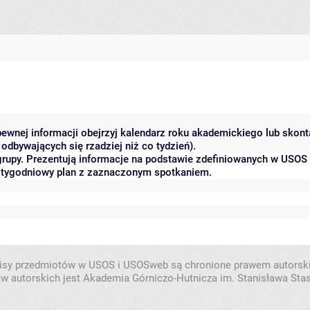
 pewnej informacji obejrzyj kalendarz roku akademickiego lub skon
odbywających się rzadziej niż co tydzień).
grupy. Prezentują informacje na podstawie zdefiniowanych w USOS
ć tygodniowy plan z zaznaczonym spotkaniem.
isy przedmiotów w USOS i USOSweb są chronione prawem autorsk
w autorskich jest Akademia Górniczo-Hutnicza im. Stanisława Sta