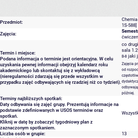
Chemia 
Przedmiot:
1S-588]
Semestr
Zajęcia:
ćwiczen
co drugi
sala 1.
Termin i miejsce:
jaki 
B-8
Podana informacja o terminie jest orientacyjna. W celu
Zajęcia p
uzyskania pewnej informacji obejrzyj kalendarz roku
od rozpoc
akademickiego lub skontaktuj się z wykładowcą
częstotli
(nieregularności zdarzają się przede wszystkim w
dydaktycz
przypadku zajęć odbywających się rzadziej niż co tydzień).
odbywają 
później.
Terminy najbliższych spotkań:
Daty odbywania się zajęć grupy. Prezentują informacje na
podstawie zdefiniowanych w USOS terminów oraz
Wszystki
spotkań.
Kliknij w datę by zobaczyć tygodniowy plan z
zaznaczonym spotkaniem.
Liczba osób w grupie:
13